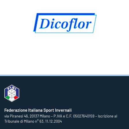
Federazione Italiana Sport Invernali
via Piranesi 46, 20137 Milano – P.IVA e C.F. 05027640159 – Iscrizione al
Tribunale di Milano n° 63, 11.12.2004