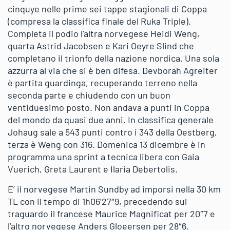
cinquye nelle prime sei tappe stagionali di Coppa
(compresa la classifica finale del Ruka Triple).
Completa il podio l’altra norvegese Heidi Weng,
quarta Astrid Jacobsen e Kari Oeyre Slind che
completano il trionfo della nazione nordica. Una sola
azzurra al via che si è ben difesa. Devborah Agreiter
è partita guardinga, recuperando terreno nella
seconda parte e chiudendo con un buon
ventiduesimo posto. Non andava a punti in Coppa
del mondo da quasi due anni. In classifica generale
Johaug sale a 543 punti contro i 343 della Oestberg,
terza è Weng con 316. Domenica 13 dicembre è in
programma una sprint a tecnica libera con Gaia
Vuerich, Greta Laurent e Ilaria Debertolis.
E’ il norvegese Martin Sundby ad imporsi nella 30 km
TL con il tempo di 1h06’27″9, precedendo sul
traguardo il francese Maurice Magnificat per 20″7 e
l’altro norvegese Anders Gloeersen per 28″6.