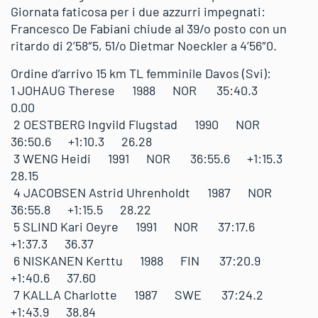
Giornata faticosa per i due azzurri impegnati:
Francesco De Fabiani chiude al 39/o posto con un
ritardo di 2’58″5, 51/o Dietmar Noeckler a 4’56″0.
Ordine d’arrivo 15 km TL femminile Davos (Svi):
1 JOHAUG Therese 1988 NOR 35:40.3
0.00
2 OESTBERG Ingvild Flugstad 1990 NOR
36:50.6 +1:10.3 26.28
3 WENG Heidi 1991 NOR 36:55.6 +1:15.3
28.15
4 JACOBSEN Astrid Uhrenholdt 1987 NOR
36:55.8 +1:15.5 28.22
5 SLIND Kari Oeyre 1991 NOR 37:17.6
+1:37.3 36.37
6 NISKANEN Kerttu 1988 FIN 37:20.9
+1:40.6 37.60
7 KALLA Charlotte 1987 SWE 37:24.2
+1:43.9 38.84