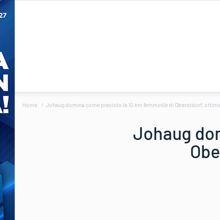
Home
Johaug domina come previsto la 10 km femminile di Oberstdorf, ottima
Johaug dom
Obe