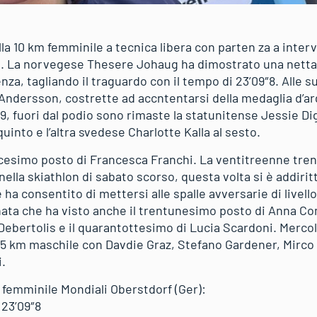
la 10 km femminile a tecnica libera con parten za a interva
a. La norvegese Thesere Johaug ha dimostrato una netta 
nza, tagliando il traguardo con il tempo di 23’09″8. Alle s
Andersson, costrette ad accntentarsi della medaglia d’ar
6″9, fuori dal podio sono rimaste la statunitense Jessie Di
uinto e l’altra svedese Charlotte Kalla al sesto.
dicesimo posto di Francesca Franchi. La ventitreenne tren
 nella skiathlon di sabato scorso, questa volta si è addiri
 ha consentito di mettersi alle spalle avversarie di livello
rnata che ha visto anche il trentunesimo posto di Anna Com
Debertolis e il quarantottesimo di Lucia Scardoni. Mercol
5 km maschile con Davdie Graz, Stefano Gardener, Mirco 
.
 femminile Mondiali Oberstdorf (Ger):
 23’09″8