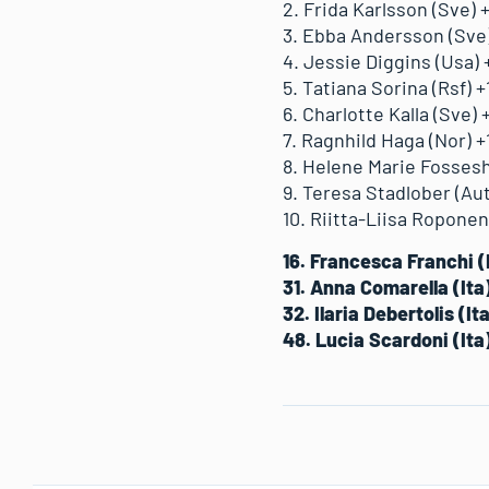
2. Frida Karlsson (Sve) 
3. Ebba Andersson (Sve)
4. Jessie Diggins (Usa) +
5. Tatiana Sorina (Rsf) +1
6. Charlotte Kalla (Sve) +
7. Ragnhild Haga (Nor) +
8. Helene Marie Fossesh
9. Teresa Stadlober (Aut
10. Riitta-Liisa Roponen 
16. Francesca Franchi (
31. Anna Comarella (Ita
32. Ilaria Debertolis (It
48. Lucia Scardoni (Ita