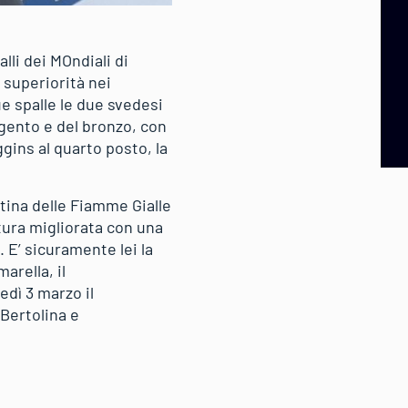
lli dei MOndiali di
superiorità nei
ue spalle le due svedesi
gento e del bronzo, con
ggins al quarto posto, la
tina delle Fiamme Gialle
ttura migliorata con una
. E’ sicuramente lei la
arella, il
edì 3 marzo il
Bertolina e