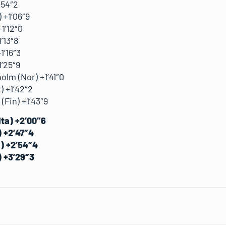
+54″2
 +1’06″9
1’12″0
’13″8
1’16″3
1’25″9
olm (Nor) +1’41″0
) +1’42″2
(Fin) +1’43″9
Ita) +2’00″6
) +2’47″4
a) +2’54″4
) +3’29″3