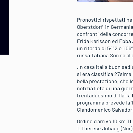
Pronostici rispettati nel
Oberstdorf, in Germani
confronti della concorre
Frida Karlsson ed Ebba 
un ritardo di 54″2 e 1’0
russa Tatiana Sorina al q
.In casa Italia buon se
si era classifica 27sima
bella prestazione, che le
notizia lieta di una gio
trentaduesimo di Ilaria 
programma prevede la 1
Giandomenico Salvadori
Ordine d’arrivo 10 km TL
1. Therese Johaug (Nor)