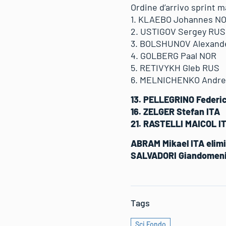
Ordine d’arrivo sprint m
1. KLAEBO Johannes N
2. USTIGOV Sergey RUS
3. BOLSHUNOV Alexand
4. GOLBERG Paal NOR
5. RETIVYKH Gleb RUS
6. MELNICHENKO Andre
13. PELLEGRINO Federi
16. ZELGER Stefan ITA
21. RASTELLI MAICOL I
ABRAM Mikael ITA elimin
SALVADORI Giandomenico
Tags
Sci Fondo