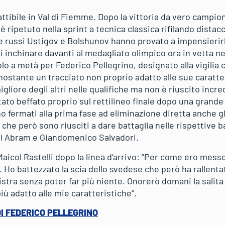
tibile in Val di Fiemme. Dopo la vittoria da vero campion
è ripetuto nella sprint a tecnica classica rifilando distac
due russi Ustigov e Bolshunov hanno provato a impensierirlo
 inchinare davanti al medagliato olimpico ora in vetta nel
olo a metà per Federico Pellegrino, designato alla vigilia
ostante un tracciato non proprio adatto alle sue caratteri
igliore degli altri nelle qualifiche ma non è riuscito incr
stato beffato proprio sul rettilineo finale dopo una gran
o fermati alla prima fase ad eliminazione diretta anche gli
 che però sono riusciti a dare battaglia nelle rispettive b
el Abram e Giandomenico Salvadori.
aicol Rastelli dopo la linea d’arrivo: “Per come ero mess
. Ho battezzato la scia dello svedese che però ha rallent
istra senza poter far più niente. Onorerò domani la salit
iù adatto alle mie caratteristiche”.
DI FEDERICO PELLEGRINO