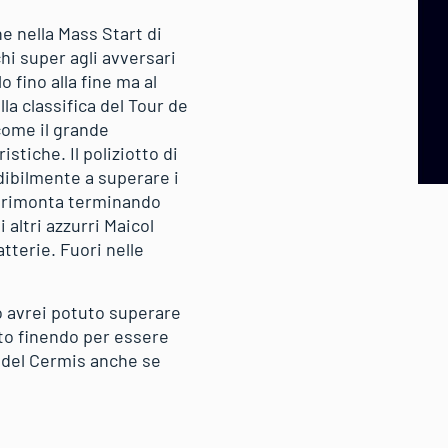
e nella Mass Start di
chi super agli avversari
 fino alla fine ma al
la classifica del Tour de
 come il grande
stiche. Il poliziotto di
edibilmente a superare i
de rimonta terminando
 altri azzurri Maicol
atterie. Fuori nelle
o avrei potuto superare
ato finendo per essere
a del Cermis anche se