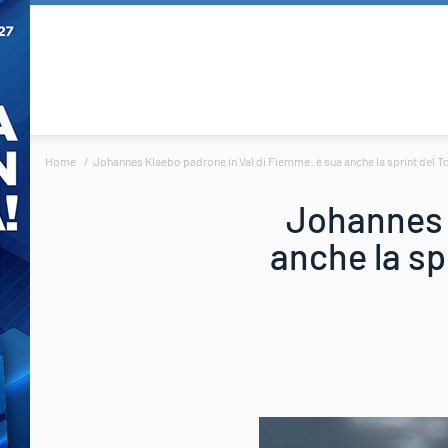
Home
Johannes Klaebo padrone in Val di Fiemme: è sua anche la sprint del Tour 
Johannes 
anche la spr