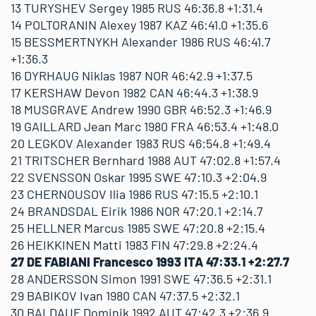
13 TURYSHEV Sergey 1985 RUS 46:36.8 +1:31.4
14 POLTORANIN Alexey 1987 KAZ 46:41.0 +1:35.6
15 BESSMERTNYKH Alexander 1986 RUS 46:41.7
+1:36.3
16 DYRHAUG Niklas 1987 NOR 46:42.9 +1:37.5
17 KERSHAW Devon 1982 CAN 46:44.3 +1:38.9
18 MUSGRAVE Andrew 1990 GBR 46:52.3 +1:46.9
19 GAILLARD Jean Marc 1980 FRA 46:53.4 +1:48.0
20 LEGKOV Alexander 1983 RUS 46:54.8 +1:49.4
21 TRITSCHER Bernhard 1988 AUT 47:02.8 +1:57.4
22 SVENSSON Oskar 1995 SWE 47:10.3 +2:04.9
23 CHERNOUSOV Ilia 1986 RUS 47:15.5 +2:10.1
24 BRANDSDAL Eirik 1986 NOR 47:20.1 +2:14.7
25 HELLNER Marcus 1985 SWE 47:20.8 +2:15.4
26 HEIKKINEN Matti 1983 FIN 47:29.8 +2:24.4
27 DE FABIANI Francesco 1993 ITA 47:33.1 +2:27.7
28 ANDERSSON Simon 1991 SWE 47:36.5 +2:31.1
29 BABIKOV Ivan 1980 CAN 47:37.5 +2:32.1
30 BALDAUF Dominik 1992 AUT 47:42.3 +2:36.9