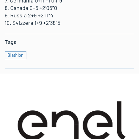
7. Germania 0+11 +1’04″9
8. Canada 0+6 +2’06″0
9. Russia 2+9 +2’11″4
10. Svizzera 1+9 +2’38″5
Tags
Biathlon