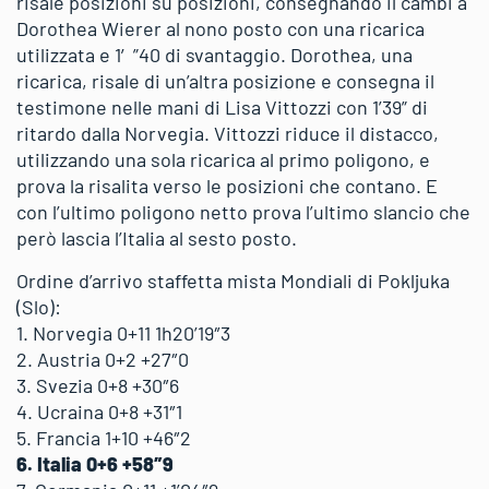
risale posizioni su posizioni, consegnando il cambi a
Dorothea Wierer al nono posto con una ricarica
utilizzata e 1′”40 di svantaggio. Dorothea, una
ricarica, risale di un’altra posizione e consegna il
testimone nelle mani di Lisa Vittozzi con 1’39” di
ritardo dalla Norvegia. Vittozzi riduce il distacco,
utilizzando una sola ricarica al primo poligono, e
prova la risalita verso le posizioni che contano. E
con l’ultimo poligono netto prova l’ultimo slancio che
però lascia l’Italia al sesto posto.
Ordine d’arrivo staffetta mista Mondiali di Pokljuka
(Slo):
1. Norvegia 0+11 1h20’19″3
2. Austria 0+2 +27″0
3. Svezia 0+8 +30″6
4. Ucraina 0+8 +31″1
5. Francia 1+10 +46″2
6. Italia 0+6 +58″9