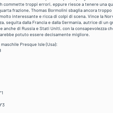
 commette troppi errori, eppure riesce a tenere una qu
n quarta frazione, Thomas Bormolini sbaglia ancora troppo
molto interessante e ricca di colpi di scena. Vince la Nor
a, seguita dalla Francia e dalla Germania, autrice di un gran
le anche di Russia e Stati Uniti, con la consapevolezza c
to sarebbe potuto essere decisamente migliore.
a maschile Presque Isle (Usa):
8
″1
9″3