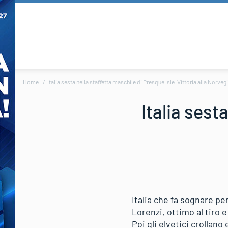
Home
Italia sesta nella staffetta maschile di Presque Isle. Vittoria alla Norveg
Italia sest
Italia che fa sognare pe
Lorenzi, ottimo al tiro 
Poi gli elvetici crollan