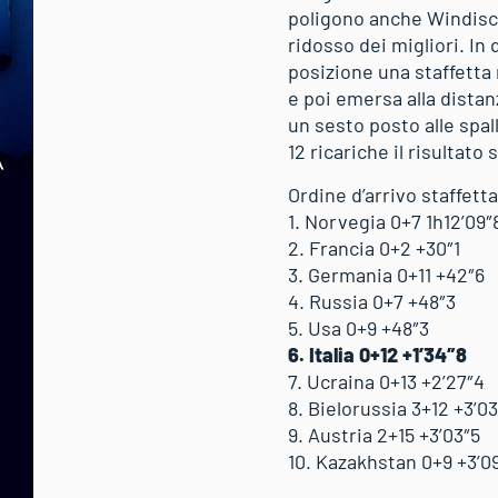
poligono anche Windisch
ridosso dei migliori. I
posizione una staffetta 
e poi emersa alla distanz
un sesto posto alle spal
12 ricariche il risulta
Ordine d’arrivo staffett
1. Norvegia 0+7 1h12’09″
2. Francia 0+2 +30″1
3. Germania 0+11 +42″6
4. Russia 0+7 +48″3
5. Usa 0+9 +48″3
6. Italia 0+12 +1’34″8
7. Ucraina 0+13 +2’27″4
8. Bielorussia 3+12 +3’03
9. Austria 2+15 +3’03″5
10. Kazakhstan 0+9 +3’0