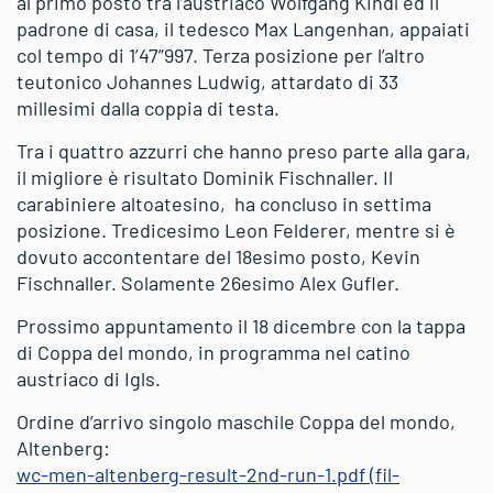
al primo posto tra l’austriaco Wolfgang Kindl ed il
padrone di casa, il tedesco Max Langenhan, appaiati
col tempo di 1’47”997. Terza posizione per l’altro
teutonico Johannes Ludwig, attardato di 33
millesimi dalla coppia di testa.
Tra i quattro azzurri che hanno preso parte alla gara,
il migliore è risultato Dominik Fischnaller. Il
carabiniere altoatesino, ha concluso in settima
posizione. Tredicesimo Leon Felderer, mentre si è
dovuto accontentare del 18esimo posto, Kevin
Fischnaller. Solamente 26esimo Alex Gufler.
Prossimo appuntamento il 18 dicembre con la tappa
di Coppa del mondo, in programma nel catino
austriaco di Igls.
Ordine d’arrivo singolo maschile Coppa del mondo,
Altenberg:
wc-men-altenberg-result-2nd-run-1.pdf (fil-