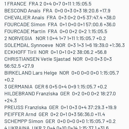
1 FRANCE FRA 2 0+4 0+7 0+11 1:15:05.5
BESCOND Anais FRA 0+0 0+3 0+3 18:20.6 +17.9
CHEVALIER Anais FRA 0+3 0+2 0+5 37:47.4 +38.0
FOURCADE Simon FRA 0+1 0+0 0+1 57:00.6 +36.0
FOURCADE Martin FRA 0+0 0+2 0+2 1:15:05.5
2 NORVEGIA NOR 1 0+4 1+7 1+11 1:15:05.7 +0.2
SOLEMDAL Synnoeve NOR 0+3 1+3 1+6 19:39.0 +1:36.3
ECKHOFF Tiril NOR 0+1 0+1 0+2 38:06.2 +56.8
CHRISTIANSEN Vetle Sjastad NOR 0+0 0+3 0+3
56:52.5 +27.9
BIRKELAND Lars Helge NOR 0+0 0+0 0+0 1:15:05.7
+0.2
3 GERMANIA GER 6 0+5 0+4 0+9 1:15:05.7 +0.2
HILDEBRAND Franziska GER 0+2 0+0 0+2 18:27.0
+24.3
PREUSS Franziska GER 0+1 0+3 0+4 37:29.3 +19.9
PEIFFER Arnd GER 0+2 0+1 0+3 56:36.0 +11.4
SCHEMPP Simon GER 0+0 0+0 0+0 1:15:05.7 +0.2
4 UKRAINA UKR 2 0+4 0+10 0+14 1:15:37.1 +31.6