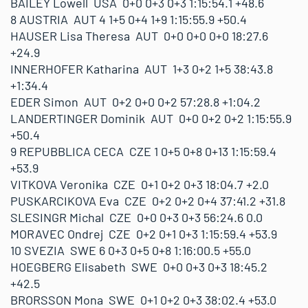
BAILEY Lowell USA 0+0 0+3 0+3 1:15:54.1 +48.6
8 AUSTRIA AUT 4 1+5 0+4 1+9 1:15:55.9 +50.4
HAUSER Lisa Theresa AUT 0+0 0+0 0+0 18:27.6
+24.9
INNERHOFER Katharina AUT 1+3 0+2 1+5 38:43.8
+1:34.4
EDER Simon AUT 0+2 0+0 0+2 57:28.8 +1:04.2
LANDERTINGER Dominik AUT 0+0 0+2 0+2 1:15:55.9
+50.4
9 REPUBBLICA CECA CZE 1 0+5 0+8 0+13 1:15:59.4
+53.9
VITKOVA Veronika CZE 0+1 0+2 0+3 18:04.7 +2.0
PUSKARCIKOVA Eva CZE 0+2 0+2 0+4 37:41.2 +31.8
SLESINGR Michal CZE 0+0 0+3 0+3 56:24.6 0.0
MORAVEC Ondrej CZE 0+2 0+1 0+3 1:15:59.4 +53.9
10 SVEZIA SWE 6 0+3 0+5 0+8 1:16:00.5 +55.0
HOEGBERG Elisabeth SWE 0+0 0+3 0+3 18:45.2
+42.5
BRORSSON Mona SWE 0+1 0+2 0+3 38:02.4 +53.0