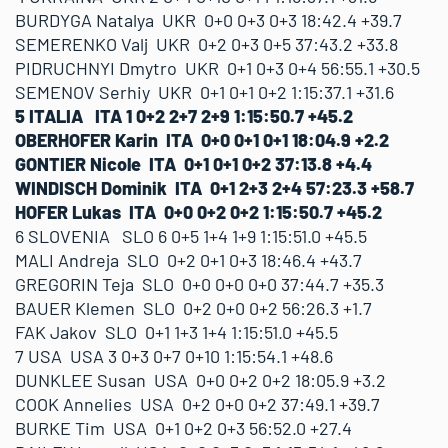
BURDYGA Natalya UKR 0+0 0+3 0+3 18:42.4 +39.7
SEMERENKO Valj UKR 0+2 0+3 0+5 37:43.2 +33.8
PIDRUCHNYI Dmytro UKR 0+1 0+3 0+4 56:55.1 +30.5
SEMENOV Serhiy UKR 0+1 0+1 0+2 1:15:37.1 +31.6
5 ITALIA ITA 1 0+2 2+7 2+9 1:15:50.7 +45.2
OBERHOFER Karin ITA 0+0 0+1 0+1 18:04.9 +2.2
GONTIER Nicole ITA 0+1 0+1 0+2 37:13.8 +4.4
WINDISCH Dominik ITA 0+1 2+3 2+4 57:23.3 +58.7
HOFER Lukas ITA 0+0 0+2 0+2 1:15:50.7 +45.2
6 SLOVENIA SLO 6 0+5 1+4 1+9 1:15:51.0 +45.5
MALI Andreja SLO 0+2 0+1 0+3 18:46.4 +43.7
GREGORIN Teja SLO 0+0 0+0 0+0 37:44.7 +35.3
BAUER Klemen SLO 0+2 0+0 0+2 56:26.3 +1.7
FAK Jakov SLO 0+1 1+3 1+4 1:15:51.0 +45.5
7 USA USA 3 0+3 0+7 0+10 1:15:54.1 +48.6
DUNKLEE Susan USA 0+0 0+2 0+2 18:05.9 +3.2
COOK Annelies USA 0+2 0+0 0+2 37:49.1 +39.7
BURKE Tim USA 0+1 0+2 0+3 56:52.0 +27.4