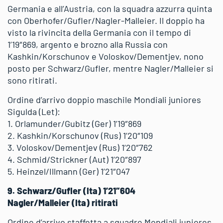
Germania e all’Austria, con la squadra azzurra quinta
con Oberhofer/Gufler/Nagler-Malleier. Il doppio ha
visto la rivincita della Germania con il tempo di
1’19″869, argento e brozno alla Russia con
Kashkin/Korschunov e Voloskov/Dementjev, nono
posto per Schwarz/Gufler, mentre Nagler/Malleier si
sono ritirati.
Ordine d’arrivo doppio maschile Mondiali juniores
Sigulda (Let):
1. Orlamunder/Gubitz (Ger) 1’19″869
2. Kashkin/Korschunov (Rus) 1’20″109
3. Voloskov/Dementjev (Rus) 1’20″762
4. Schmid/Strickner (Aut) 1’20″897
5. Heinzel/Illmann (Ger) 1’21″047
9. Schwarz/Gufler (Ita) 1’21″604
Nagler/Malleier (Ita) ritirati
Ordine d’arrivo staffetta a squadre Mondiali juniores