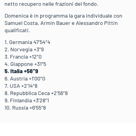
netto recupero nelle frazioni del fondo.
Domenica è in programma la gara individuale con
Samuel Costa, Armin Bauer e Alessandro Pittin
qualificati.
1. Germania 47’54″4
2. Norvegia +3″9
3. Francia +12″0
4. Giappone +31″5
5. Italia +56″9
6. Austria +1’00″0
7. USA +2’14″8
8. Repubblica Ceca +2’56″8
9. Finlandia +3’28″1
10. Russia +6’55″8