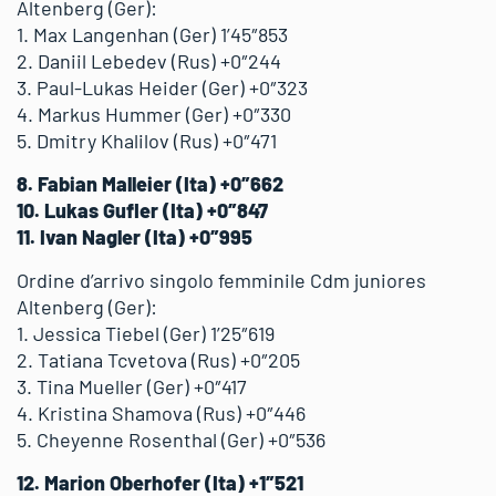
Altenberg (Ger):
1. Max Langenhan (Ger) 1’45″853
2. Daniil Lebedev (Rus) +0″244
3. Paul-Lukas Heider (Ger) +0″323
4. Markus Hummer (Ger) +0″330
5. Dmitry Khalilov (Rus) +0″471
8. Fabian Malleier (Ita) +0″662
10. Lukas Gufler (Ita) +0″847
11. Ivan Nagler (Ita) +0″995
Ordine d’arrivo singolo femminile Cdm juniores
Altenberg (Ger):
1. Jessica Tiebel (Ger) 1’25″619
2. Tatiana Tcvetova (Rus) +0″205
3. Tina Mueller (Ger) +0″417
4. Kristina Shamova (Rus) +0″446
5. Cheyenne Rosenthal (Ger) +0″536
12. Marion Oberhofer (Ita) +1″521