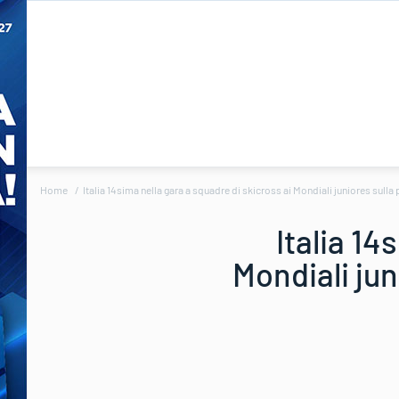
Home
Italia 14sima nella gara a squadre di skicross ai Mondiali juniores sulla
Italia 14
Mondiali jun