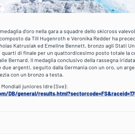
medaglia d’oro nella gara a squadre dello skicross valevol
uo composto da Till Hugenroth e Veronika Redder ha prece
icholas Katrusiak ed Emeline Bennett, bronzo agli Stati Un
 quarti di finale per un quattordicesimo posto totale la
lie Bernard. Il medaglia conclusivo della rassegna iridata
e due argenti, seguito dalla Germania con un oro, un arge
vezia con un bronzo a testa.
Mondiali juniores Idre (Sve):
om/DB/general/results.html?sectorcode=FS&raceid=1