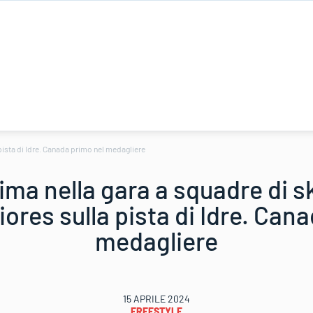
 pista di Idre. Canada primo nel medagliere
sima nella gara a squadre di s
iores sulla pista di Idre. Can
medagliere
15 APRILE 2024
FREESTYLE