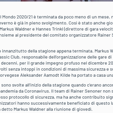
l Mondo 2020/21 è terminata da poco meno di un mese, ma
nverno è già in pieno svolgimento. Così è stato anche gio
 Markus Waldner e Hannes Trinkl (direttore di gara veloci
insieme al presidente del comitato organizzatore Rainer 
ato innanzitutto della stagione appena terminata. Marku
lassic Club, responsabile dell’organizzazione delle gare d
 decenni, per il grande impegno profuso nel dicembre 202
volti senza intoppi in condizioni di massima sicurezza e 
l norvegese Aleksander Aamodt Kilde ha portato a casa una
i sono svolte all’inizio della stagione quando c’erano anco
pandemia da Coronavirus. Il team di Rainer Senoner non
sso protocollo di sicurezza, ma ha anche contribuito sig
ganizzatori hanno successivamente beneficiato di questo 
 detto Markus Waldner alla riunione di giovedì.