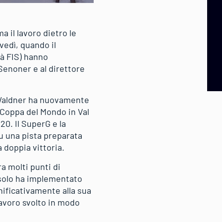
 il lavoro dietro le
vedì, quando il
tà FIS) hanno
Senoner e al direttore
s Waldner ha nuovamente
i Coppa del Mondo in Val
0. Il SuperG e la
su una pista preparata
 doppia vittoria.
ra molti punti di
 solo ha implementato
nificativamente alla sua
lavoro svolto in modo