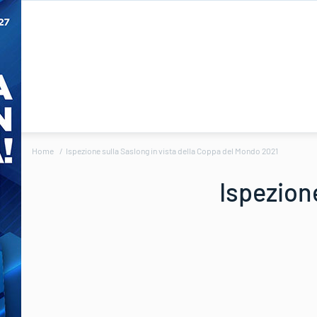
Home
Ispezione sulla Saslong in vista della Coppa del Mondo 2021
Ispezione