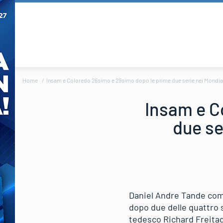
Home
Insam e Coloredo 26simo e 29simo dopo le prime due serie nei Mondial
Insam e C
due se
Daniel Andre Tande coma
dopo due delle quattro s
tedesco Richard Freitag 