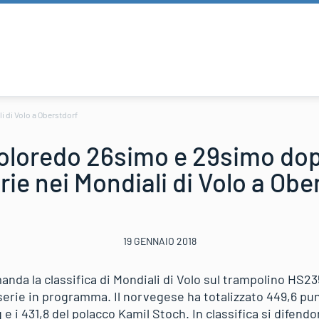
i di Volo a Oberstdorf
oloredo 26simo e 29simo dop
rie nei Mondiali di Volo a Obe
19 GENNAIO 2018
nda la classifica di Mondiali di Volo sul trampolino HS23
erie in programma. Il norvegese ha totalizzato 449,6 punt
e i 431,8 del polacco Kamil Stoch. In classifica si difend