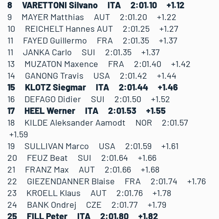
8 VARETTONI Silvano ITA 2:01.10 +1.12
9 MAYER Matthias AUT 2:01.20 +1.22
10 REICHELT Hannes AUT 2:01.25 +1.27
11 FAYED Guillermo FRA 2:01.35 +1.37
11 JANKA Carlo SUI 2:01.35 +1.37
13 MUZATON Maxence FRA 2:01.40 +1.42
14 GANONG Travis USA 2:01.42 +1.44
15 KLOTZ Siegmar ITA 2:01.44 +1.46
16 DEFAGO Didier SUI 2:01.50 +1.52
17 HEEL Werner ITA 2:01.53 +1.55
18 KILDE Aleksander Aamodt NOR 2:01.57
+1.59
19 SULLIVAN Marco USA 2:01.59 +1.61
20 FEUZ Beat SUI 2:01.64 +1.66
21 FRANZ Max AUT 2:01.66 +1.68
22 GIEZENDANNER Blaise FRA 2:01.74 +1.76
23 KROELL Klaus AUT 2:01.76 +1.78
24 BANK Ondrej CZE 2:01.77 +1.79
25 FILL Peter ITA 2:01.80 +1.82