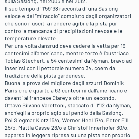
sulla Saslong, nel 2006 e nel 2012.
Il suo tempo di 1’59″98 racconta di una Saslong
veloce e del “miracolo” compiuto dagli organizzatori
che sono riusciti a rendere agibile la pista pur
contro la mancanza di precipitazioni nevose e le
temperature elevate.
Per una volta Jansrud deve cedere la vetta per 19
centesimi all’americano, mentre terzo è l’austriaco
Tobias Stechert, a 54 centesimi da Nyman, bravo ad
inserirsi con il pettorale numero 34, coem da
tradizione della pista gardenese.
Buona la prova del migliore degli azzurri Dominik
Paris che è quarto a 63 centesimi dall’americano e
davanti al francese Clarey a oltre un secondo.
Ottavo Silvano Varettoni, staccato di 1″12 da Nyman,
anch’egli a proprio agio sul pendio della Saslong.
Poi Siegmar Klotz 15/o, Werner Heel 17/o, Peter Fill
25/o, Mattia Casse 28/o e Christof Innerhofer 30/o,
apparso in leggera ripresa su una pista non proprio