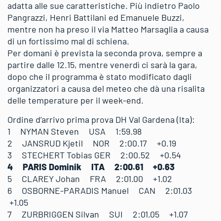
adatta alle sue caratteristiche. Più indietro Paolo
Pangrazzi, Henri Battilani ed Emanuele Buzzi,
mentre non ha preso il via Matteo Marsaglia a causa
di un fortissimo mal di schiena.
Per domani è prevista la seconda prova, sempre a
partire dalle 12.15, mentre venerdì ci sarà la gara,
dopo che il programma è stato modificato dagli
organizzatori a causa del meteo che dà una risalita
delle temperature per il week-end.
Ordine d’arrivo prima prova DH Val Gardena (Ita):
1 NYMAN Steven USA 1:59.98
2 JANSRUD Kjetil NOR 2:00.17 +0.19
3 STECHERT Tobias GER 2:00.52 +0.54
4 PARIS Dominik ITA 2:00.61 +0.63
5 CLAREY Johan FRA 2:01.00 +1.02
6 OSBORNE-PARADIS Manuel CAN 2:01.03
+1.05
7 ZURBRIGGEN Silvan SUI 2:01.05 +1.07