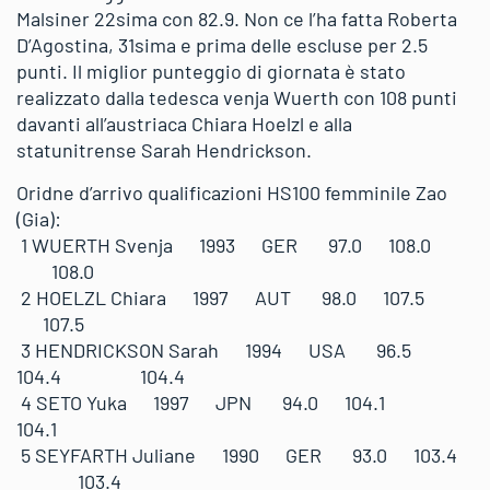
Malsiner 22sima con 82.9. Non ce l’ha fatta Roberta
D’Agostina, 31sima e prima delle escluse per 2.5
punti. Il miglior punteggio di giornata è stato
realizzato dalla tedesca venja Wuerth con 108 punti
davanti all’austriaca Chiara Hoelzl e alla
statunitrense Sarah Hendrickson.
Oridne d’arrivo qualificazioni HS100 femminile Zao
(Gia):
1 WUERTH Svenja 1993 GER 97.0 108.0
108.0
2 HOELZL Chiara 1997 AUT 98.0 107.5
107.5
3 HENDRICKSON Sarah 1994 USA 96.5
104.4 104.4
4 SETO Yuka 1997 JPN 94.0 104.1
104.1
5 SEYFARTH Juliane 1990 GER 93.0 103.4
103.4