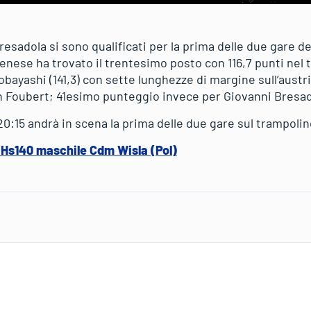
esadola si sono qualificati per la prima delle due gare de
rdenese ha trovato il trentesimo posto con 116,7 punti nel
bayashi (141,3) con sette lunghezze di margine sull’austr
in Foubert; 41esimo punteggio invece per Giovanni Bresado
20:15 andrà in scena la prima delle due gare sul trampoli
e Hs140 maschile Cdm Wisla (Pol)