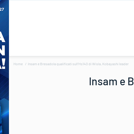
Home
Insam e Bresadola qualificati sull’Hs140 di Wisla, Kobayashi leader
Insam e Br