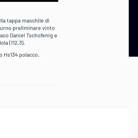
lla tappa maschile di
 turno preliminare vinto
iaco Daniel Tschofenig e
la (112,3).
no Hs134 polacco.