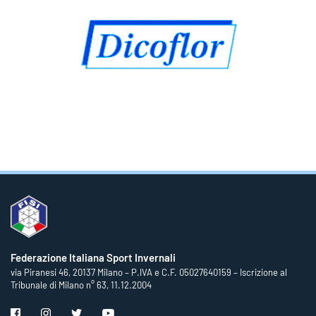
Federazione Italiana Sport Invernali
via Piranesi 46, 20137 Milano – P.IVA e C.F. 05027640159 – Iscrizione al
Tribunale di Milano n° 63, 11.12.2004