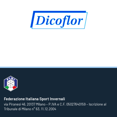
Federazione Italiana Sport Invernali
via Piranesi 46, 20137 Milano – P.IVA e C.F. 05027640159 – Iscrizione al
Tribunale di Milano n° 63, 11.12.2004