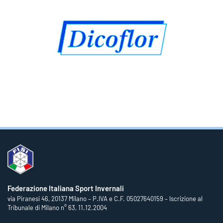
Federazione Italiana Sport Invernali
via Piranesi 46, 20137 Milano – P.IVA e C.F. 05027640159 – Iscrizione al
Tribunale di Milano n° 63, 11.12.2004