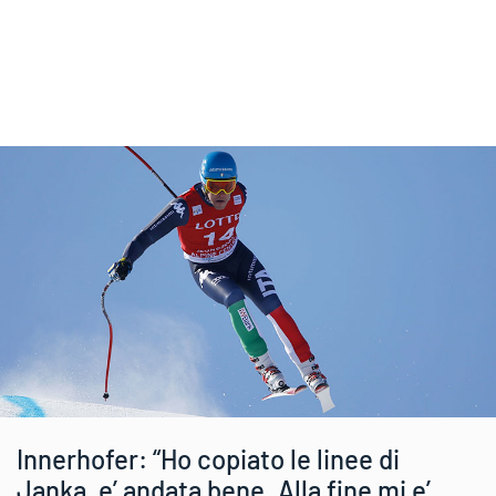
Innerhofer: “Ho copiato le linee di
Janka, e’ andata bene. Alla fine mi e’