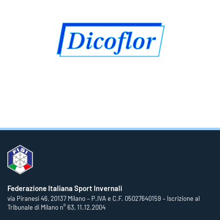
Federazione Italiana Sport Invernali
via Piranesi 46, 20137 Milano – P.IVA e C.F. 05027640159 – Iscrizione al
Tribunale di Milano n° 63, 11.12.2004