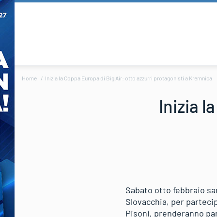
Home
Inizia la Coppa Europa di Big Air: otto azzurri protagonisti a Kremnica
Inizia l
Sabato otto febbraio sar
Slovacchia, per parteci
Pisoni, prenderanno pa