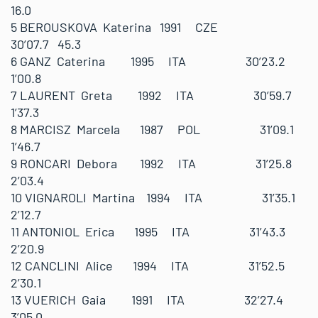
16.0
5 BEROUSKOVA Katerina 1991 CZE
30’07.7 45.3
6 GANZ Caterina 1995 ITA 30’23.2
1’00.8
7 LAURENT Greta 1992 ITA 30’59.7
1’37.3
8 MARCISZ Marcela 1987 POL 31’09.1
1’46.7
9 RONCARI Debora 1992 ITA 31’25.8
2’03.4
10 VIGNAROLI Martina 1994 ITA 31’35.1
2’12.7
11 ANTONIOL Erica 1995 ITA 31’43.3
2’20.9
12 CANCLINI Alice 1994 ITA 31’52.5
2’30.1
13 VUERICH Gaia 1991 ITA 32’27.4
3’05.0