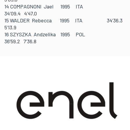
14 COMPAGNONI Jael 1995 ITA
34’09.4 4’47.0
15 WALDER Rebecca 1995 ITA 34’36.3
5’13.9
16 SZYSZKA Andzelika 1995 POL
36’59.2 7’36.8