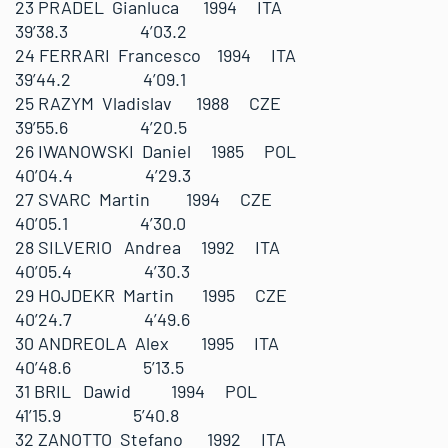
23 PRADEL Gianluca 1994 ITA
39’38.3 4’03.2
24 FERRARI Francesco 1994 ITA
39’44.2 4’09.1
25 RAZYM Vladislav 1988 CZE
39’55.6 4’20.5
26 IWANOWSKI Daniel 1985 POL
40’04.4 4’29.3
27 SVARC Martin 1994 CZE
40’05.1 4’30.0
28 SILVERIO Andrea 1992 ITA
40’05.4 4’30.3
29 HOJDEKR Martin 1995 CZE
40’24.7 4’49.6
30 ANDREOLA Alex 1995 ITA
40’48.6 5’13.5
31 BRIL Dawid 1994 POL
41’15.9 5’40.8
32 ZANOTTO Stefano 1992 ITA