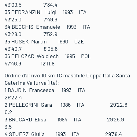
43’09.5 7’34.4
33 PEDRANZINI Luigi 1993 ITA
43’25.0 7’49.9
34 BECCHIS Emanuele 1993 ITA
43’28.0 7’52.9
35 HUSEK Martin 1990 CZE
43’40.7 8’05.6
36 PELCZAR Wojciech 1995 POL
47’46.9 12’11.8
Ordine d’arrivo 10 km TC maschile Coppa Italia Santa
Caterina Valfurva (Ita):
1 BAUDIN Francesca 1993 ITA
29’22.4
2 PELLEGRINI Sara 1986 ITA 29’22.6
0.2
3 BROCARD Elisa 1984 ITA 29’25.9
3.5
4 STUERZ Giulia 1993 ITA 29’38.4