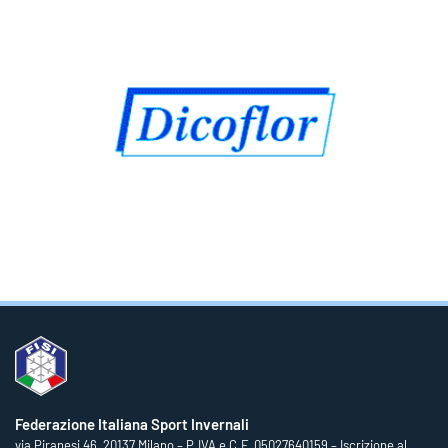
Federazione Italiana Sport Invernali
via Piranesi 46, 20137 Milano – P.IVA e C.F. 05027640159 – Iscrizione al