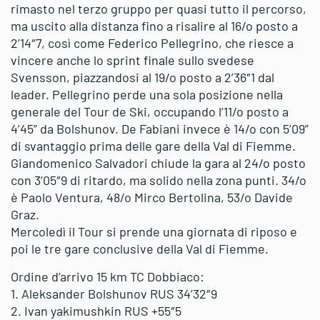
rimasto nel terzo gruppo per quasi tutto il percorso,
ma uscito alla distanza fino a risalire al 16/o posto a
2’14″7, così come Federico Pellegrino, che riesce a
vincere anche lo sprint finale sullo svedese
Svensson, piazzandosi al 19/o posto a 2’36″1 dal
leader. Pellegrino perde una sola posizione nella
generale del Tour de Ski, occupando l’11/o posto a
4’45” da Bolshunov. De Fabiani invece è 14/o con 5’09”
di svantaggio prima delle gare della Val di Fiemme.
Giandomenico Salvadori chiude la gara al 24/o posto
con 3’05″9 di ritardo, ma solido nella zona punti. 34/o
è Paolo Ventura, 48/o Mirco Bertolina, 53/o Davide
Graz.
Mercoledì il Tour si prende una giornata di riposo e
poi le tre gare conclusive della Val di Fiemme.
Ordine d’arrivo 15 km TC Dobbiaco:
1. Aleksander Bolshunov RUS 34’32″9
2. Ivan yakimushkin RUS +55″5