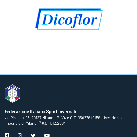
Federazione Italiana Sport Invernali
via Piranesi 46, 20137 Milano – P.IVA e C.F. 05027640159 – Iscrizione al
Tribunale di Milano n° 63, 11.12.2004