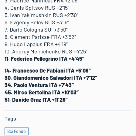
3. Maurice Manificat FRA +2’09”
4. Denis Spitsov RUS +2’15”
5. Ivan Yakimushkin RUS +2’30”
6. Evgeniy Belov RUS +3’16”
7. Dario Cologna SUI +3’50”
8. Clement Parisse FRA +3’52”
9. Hugo Lapalus FRA +4’19”
10. Andrey Melnichenko RUS +4’25”
11. Federico Pellegrino ITA +4’45”
14. Francesco De Fabiani ITA +5’09”
30. Giandomenico Salvadori ITA +7’12”
34. Paolo Ventura ITA +7’43”
45. Mirco Bertolina ITA +10’03”
51. Davide Graz ITA +11’26”
Tags
Sci Fondo