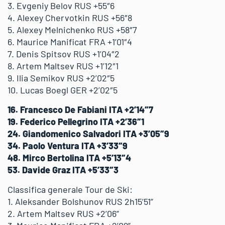
3. Evgeniy Belov RUS +55″6
4. Alexey Chervotkin RUS +56″8
5. Alexey Melnichenko RUS +58″7
6. Maurice Manificat FRA +1’01″4
7. Denis Spitsov RUS +1’04″2
8. Artem Maltsev RUS +1’12″1
9. Ilia Semikov RUS +2’02″5
10. Lucas Boegl GER +2’02″5
16. Francesco De Fabiani ITA +2’14″7
19. Federico Pellegrino ITA +2’36″1
24. Giandomenico Salvadori ITA +3’05″9
34. Paolo Ventura ITA +3’33″9
48. Mirco Bertolina ITA +5’13″4
53. Davide Graz ITA +5’33″3
Classifica generale Tour de Ski:
1. Aleksander Bolshunov RUS 2h15’51”
2. Artem Maltsev RUS +2’06”