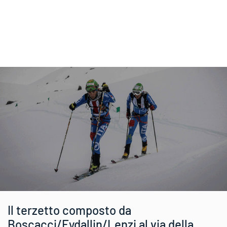
Il terzetto composto da
Boscacci/Eydallin/Lenzi al via della