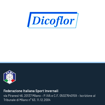
Federazione Italiana Sport Invernali
via Piranesi 46, 20137 Milano – P.IVA e C.F. 05027640159 – Iscrizione al
Tribunale di Milano n° 63, 11.12.2004