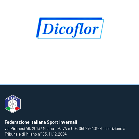
Federazione Italiana Sport Invernali
via Piranesi 46, 20137 Milano – P.IVA e C.F. 05027640159 – Iscrizione al
Tribunale di Milano n° 63, 11.12.2004