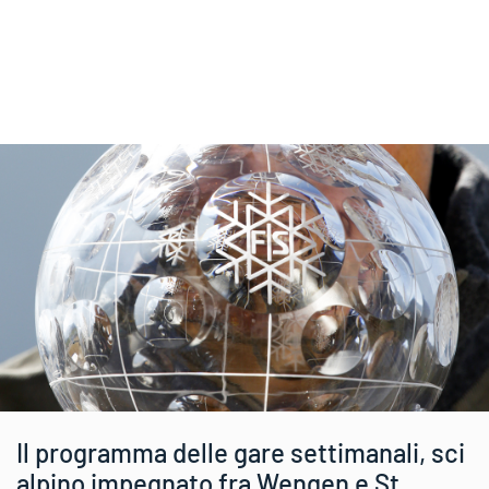
Il programma delle gare settimanali, sci
alpino impegnato fra Wengen e St.