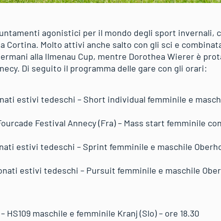
ntamenti agonistici per il mondo degli sport invernali,
a Cortina. Molto attivi anche salto con gli sci e combinata
n Germani alla Ilmenau Cup, mentre Dorothea Wierer è prot
ecy. Di seguito il programma delle gare con gli orari:
ati estivi tedeschi – Short individual femminile e maschi
Fourcade Festival Annecy (Fra) – Mass start femminile co
ti estivi tedeschi – Sprint femminile e maschile Oberhof 
ati estivi tedeschi – Pursuit femminile e maschile Oberh
– HS109 maschile e femminile Kranj (Slo) – ore 18.30