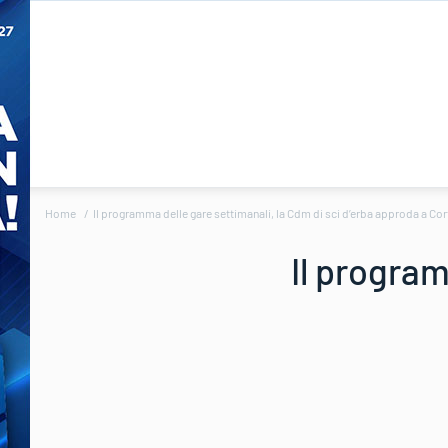
Home
Il programma delle gare settimanali, la Cdm di sci d’erba approda a Cor
Il program