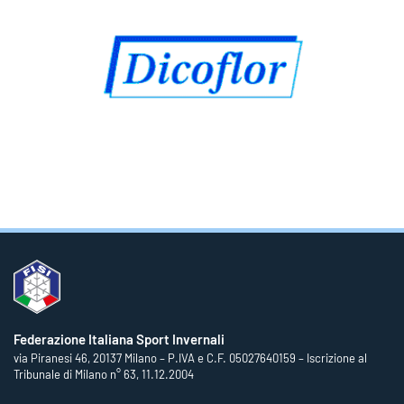
Federazione Italiana Sport Invernali
via Piranesi 46, 20137 Milano – P.IVA e C.F. 05027640159 – Iscrizione al
Tribunale di Milano n° 63, 11.12.2004