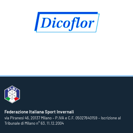
Federazione Italiana Sport Invernali
via Piranesi 46, 20137 Milano – P.IVA e C.F. 05027640159 – Iscrizione al
Tribunale di Milano n° 63, 11.12.2004