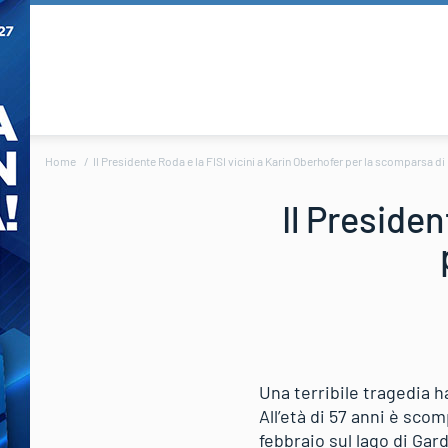
Home
Il Presidente Roda e la FISI vicini a Karin Oberhofer per la scomparsa d
Il Presiden
Una terribile tragedia h
All’età di 57 anni è scom
febbraio sul lago di Gard