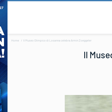
Home
Il Museo Olimpico di Losanna celebra Armin Zoeggeler
Il Muse