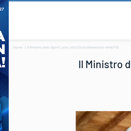
Home
Il Ministro dello Sport Luca Lotti è Socio Benemerito della FISI
Il Ministro