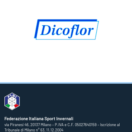
Federazione Italiana Sport Invernali
via Piranesi 46, 20137 Milano – P.IVA e C.F. 05027640159 – Iscrizione al
Tribunale di Milano n° 63, 11.12.2004