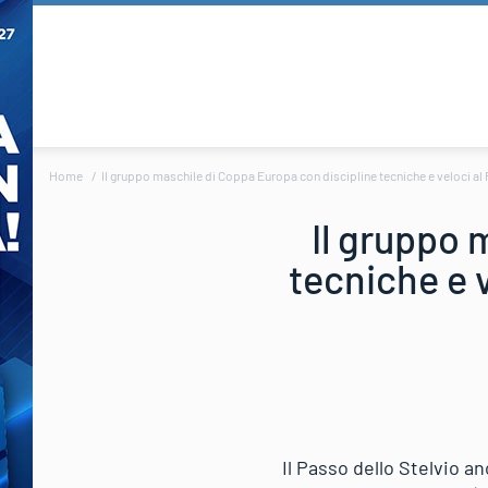
Home
Il gruppo maschile di Coppa Europa con discipline tecniche e veloci al 
Il gruppo 
tecniche e v
Il Passo dello Stelvio a