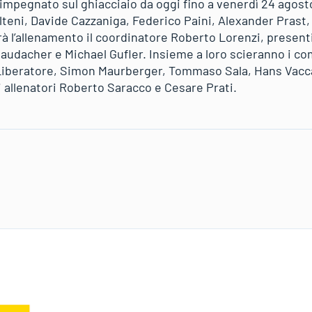
è impegnato sul ghiacciaio da oggi fino a venerdì 24 agos
lteni, Davide Cazzaniga, Federico Paini, Alexander Prast
à l’allenamento il coordinatore Roberto Lorenzi, presenti
taudacher e Michael Gufler. Insieme a loro scieranno i co
Liberatore, Simon Maurberger, Tommaso Sala, Hans Vaccar
i allenatori Roberto Saracco e Cesare Prati.