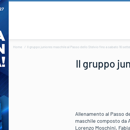
Home
Il gruppo juniores maschile al Passo dello Stelvio fino a sabato 16 set
Il gruppo ju
Allenamento al Passo de
maschile composto da Al
Lorenzo Moschini, Fabia