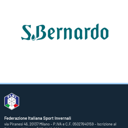
Federazione Italiana Sport Invernali
via Piranesi 46, 20137 Milano – P.IVA e C.F. 05027640159 – Iscrizione al