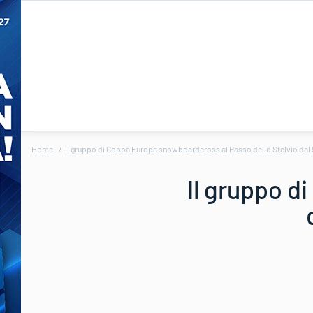
Home
Il gruppo di Coppa Europa snowboardcross al Passo dello Stelvio dal 9
Il gruppo 