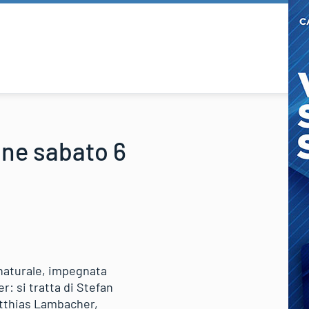
one sabato 6
 naturale, impegnata
r: si tratta di Stefan
atthias Lambacher,