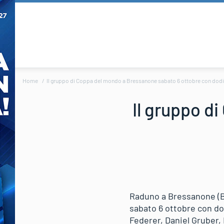
Home
Il gruppo di Coppa del mondo a Bressanone sabato 6 ottobre con dodi
Il gruppo d
Raduno a Bressanone (Bz
sabato 6 ottobre con dod
Federer, Daniel Gruber,