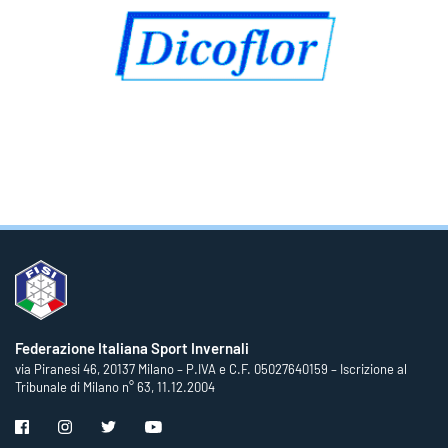
Federazione Italiana Sport Invernali
via Piranesi 46, 20137 Milano – P.IVA e C.F. 05027640159 – Iscrizione al
Tribunale di Milano n° 63, 11.12.2004