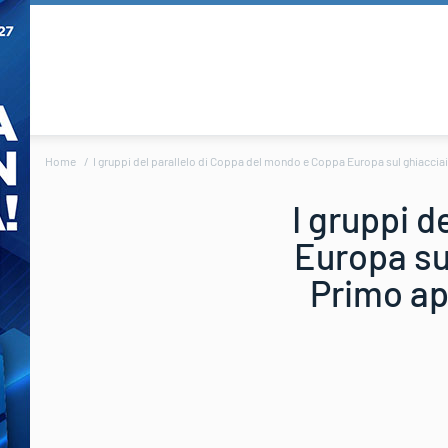
Home
I gruppi del parallelo di Coppa del mondo e Coppa Europa sul ghiacciai
I gruppi d
Europa sul
Primo ap