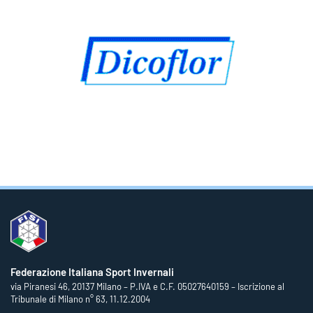
Federazione Italiana Sport Invernali
via Piranesi 46, 20137 Milano – P.IVA e C.F. 05027640159 – Iscrizione al
Tribunale di Milano n° 63, 11.12.2004