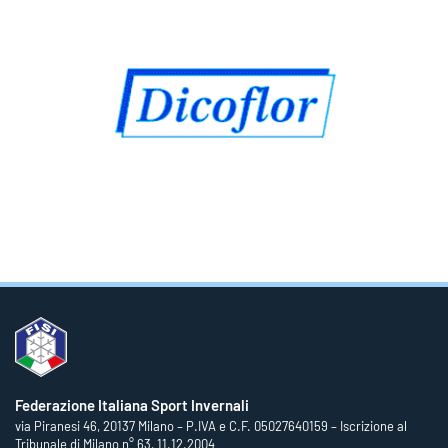
Federazione Italiana Sport Invernali
via Piranesi 46, 20137 Milano – P.IVA e C.F. 05027640159 – Iscrizione al
Tribunale di Milano n° 63, 11.12.2004