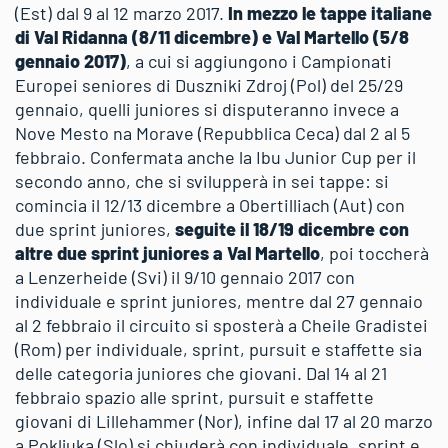
(Est) dal 9 al 12 marzo 2017.
In mezzo le tappe italiane
di Val Ridanna (8/11 dicembre) e Val Martello (5/8
gennaio 2017)
, a cui si aggiungono i Campionati
Europei seniores di Duszniki Zdroj (Pol) del 25/29
gennaio, quelli juniores si disputeranno invece a
Nove Mesto na Morave (Repubblica Ceca) dal 2 al 5
febbraio. Confermata anche la Ibu Junior Cup per il
secondo anno, che si svilupperà in sei tappe: si
comincia il 12/13 dicembre a Obertilliach (Aut) con
due sprint juniores,
seguite il 18/19 dicembre con
altre due sprint juniores a Val Martello
, poi toccherà
a Lenzerheide (Svi) il 9/10 gennaio 2017 con
individuale e sprint juniores, mentre dal 27 gennaio
al 2 febbraio il circuito si sposterà a Cheile Gradistei
(Rom) per individuale, sprint, pursuit e staffette sia
delle categoria juniores che giovani. Dal 14 al 21
febbraio spazio alle sprint, pursuit e staffette
giovani di Lillehammer (Nor), infine dal 17 al 20 marzo
a Pokljuka (Slo) si chiuderà con individuale, sprint e