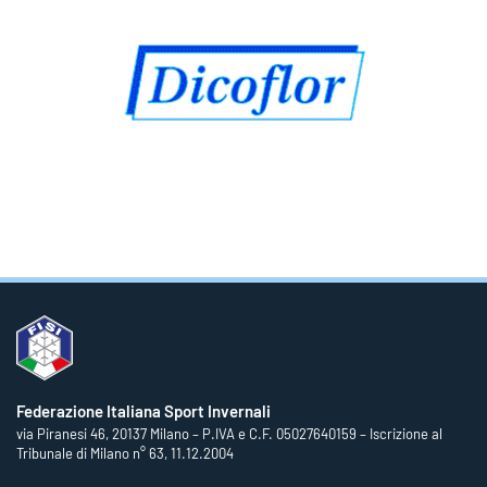
Federazione Italiana Sport Invernali
via Piranesi 46, 20137 Milano – P.IVA e C.F. 05027640159 – Iscrizione al
Tribunale di Milano n° 63, 11.12.2004