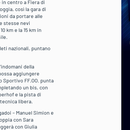
in centro a Fiera di
ggia, così la gara di
ioni da portare alle
le stesse nevi
 10 km e la 15 km in
ile.
tleti nazionali, puntano
l’indomani della
i possa aggiungere
po Sportivo FF.OO. punta
ompletando un bis, con
erhof e la pista di
tecnica libera.
gadoi – Manuel Simion e
 coppia con Sara
eggerà con Giulia