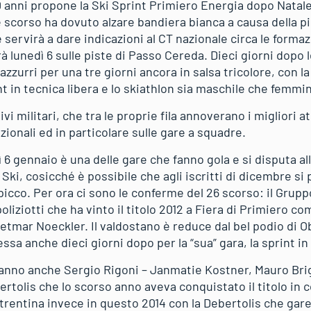
 anni propone la Ski Sprint Primiero Energia dopo Natale 
 scorso ha dovuto alzare bandiera bianca a causa della pio
servirà a dare indicazioni al CT nazionale circa le formaz
arà lunedì 6 sulle piste di Passo Cereda. Dieci giorni dopo 
azzurri per una tre giorni ancora in salsa tricolore, con la
nt in tecnica libera e lo skiathlon sia maschile che femmin
vi militari, che tra le proprie fila annoverano i migliori a
ionali ed in particolare sulle gare a squadre.
 6 gennaio è una delle gare che fanno gola e si disputa al
Ski, cosicché è possibile che agli iscritti di dicembre s
spicco. Per ora ci sono le conferme del 26 scorso: il Grup
poliziotti che ha vinto il titolo 2012 a Fiera di Primiero c
etmar Noeckler. Il valdostano è reduce dal bel podio di Ob
ssa anche dieci giorni dopo per la “sua” gara, la sprint in 
ranno anche Sergio Rigoni – Janmatie Kostner, Mauro Bri
ebertolis che lo scorso anno aveva conquistato il titolo in
 trentina invece in questo 2014 con la Debertolis che gar