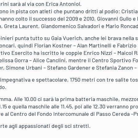
rini sarà al via con Erica Antoniol.
o in pista con atleti che puntano dritti al podio: Cristia
 hanno colto il successo del 2009 e 2010, Giovanni Gullo e 
, Greta Laurent, Giandomenico Salvadori e Mario Roncad
inieri punta tutto su Gaia Vuerich, anche lei brava nella 
oncari, quindi Florian Kostner – Alan Martinelli e Fabrizio
tivo Esercito ha iscritto le coppie Enrico Nizzi – Maicol R
lissa Gorra – Alice Canclini, mentre il Centro Sportivo 
er, Simone Urbani – Stefano Gardener e Stefania Zanon – 
impegnativa e spettacolare, 1750 metri con tre salite tos
do.
mma. Alle 10.00 ci sarà la prima batteria maschile, mezzor
11.15 e quella maschile alle 11.45, poi alle 12.30 verranno pr
re al Centro del Fondo Intercomunale di Passo Cereda –P
te agli appassionati degli sci stretti.