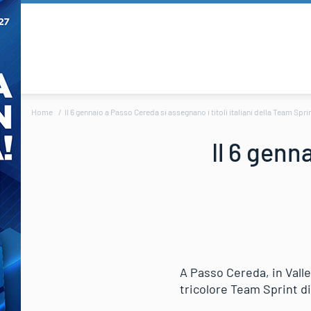
Home
Il 6 gennaio a Passo Cereda si assegnano i titoli italiani della Team Spri
Il 6 genn
A Passo Cereda, in Valle
tricolore Team Sprint di