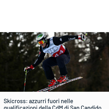
Skicross: azzurri fuori nelle
qualificazioni della CdM di San Candido